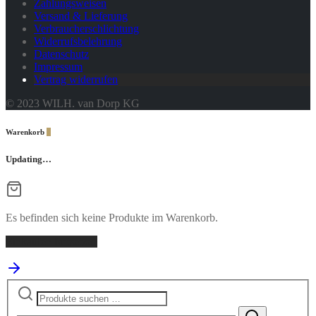
Zahlungsweisen
Versand & Lieferung
Verbraucherschlichtung
Widerrufsbelehrung
Datenschutz
Impressum
Vertrag widerrufen
© 2023 WILH. van Dorp KG
Warenkorb
0
Updating…
Es befinden sich keine Produkte im Warenkorb.
Einkaufen fortsetzen
Suchen
nach: