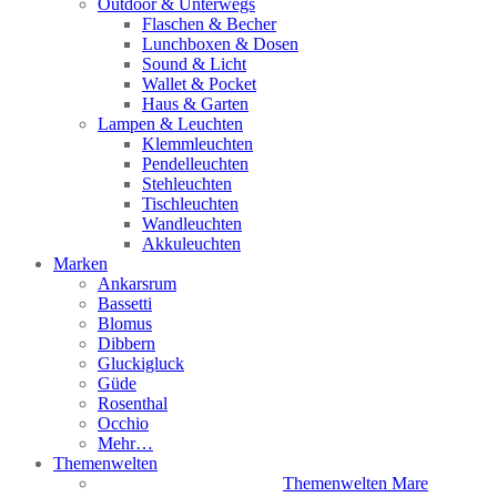
Outdoor & Unterwegs
Flaschen & Becher
Lunchboxen & Dosen
Sound & Licht
Wallet & Pocket
Haus & Garten
Lampen & Leuchten
Klemmleuchten
Pendelleuchten
Stehleuchten
Tischleuchten
Wandleuchten
Akkuleuchten
Marken
Ankarsrum
Bassetti
Blomus
Dibbern
Gluckigluck
Güde
Rosenthal
Occhio
Mehr…
Themenwelten
Themenwelten Mare