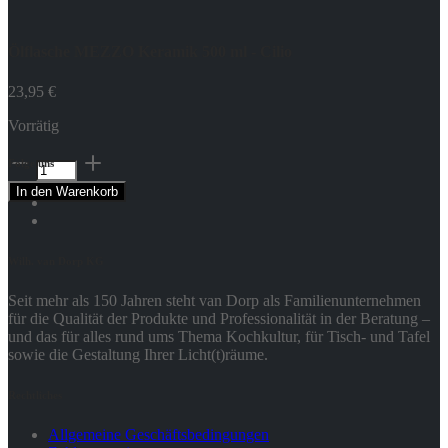
Ölflasche MEZZO Keramik 500 ml - Cilio
23,95
€
Vorrätig
Ölflasche
Folge uns
MEZZO
In den Warenkorb
Keramik
500
ml
-
Wilh. van Dorp KG
Cilio
Menge
Seit mehr als 150 Jahren steht van Dorp als Familienunternehmen
für die Qualität der Produkte und Professionalität in der Beratung –
und das für alles rund ums Thema Kochkultur, für Tisch- und Tafel
sowie die Gestaltung Ihrer Licht(t)räume.
Rechtliches
Allgemeine Geschäftsbedingungen