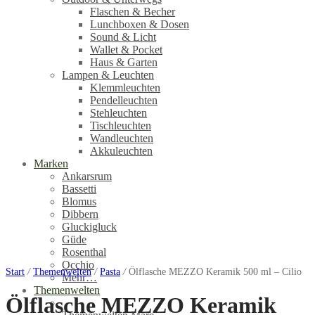
Flaschen & Becher
Lunchboxen & Dosen
Sound & Licht
Wallet & Pocket
Haus & Garten
Lampen & Leuchten
Klemmleuchten
Pendelleuchten
Stehleuchten
Tischleuchten
Wandleuchten
Akkuleuchten
Marken
Ankarsrum
Bassetti
Blomus
Dibbern
Gluckigluck
Güde
Rosenthal
Occhio
Start
/
Themenwelten
/
Pasta
/
Ölflasche MEZZO Keramik 500 ml – Cilio
Mehr…
Themenwelten
Ölflasche MEZZO Keramik