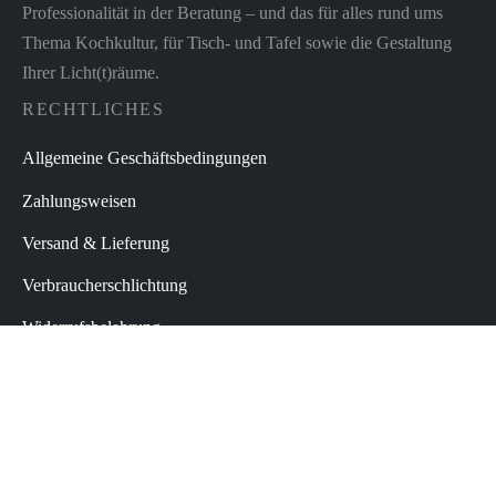
Professionalität in der Beratung – und das für alles rund ums
Thema Kochkultur, für Tisch- und Tafel sowie die Gestaltung
Ihrer Licht(t)räume.
RECHTLICHES
Allgemeine Geschäftsbedingungen
Zahlungsweisen
Versand & Lieferung
Verbraucherschlichtung
Widerrufsbelehrung
Datenschutz
Impressum
Vertrag widerrufen