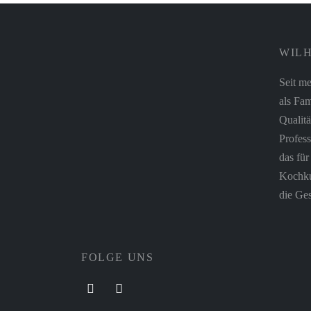
WILH
Seit me
als Fam
Qualitä
Profess
das fü
Kochkul
die Ges
FOLGE UNS