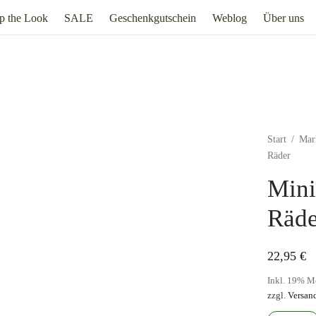
p the Look
SALE
Geschenkgutschein
Weblog
Über uns
Start
/
Mar
Räder
Mini
Räde
22,95
€
Inkl. 19% M
zzgl.
Versan