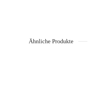
Ähnliche Produkte
Alvar Aalto Vase 160mm opal – iittala
Alvar 
Inkl. 19%
zzgl.
250,00
€
iittala
Mehrwertsteuer
Versand
250,00