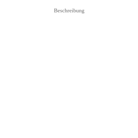
Beschreibung
Aalto Vase 160mm dunkelgrau –
Alvar Aalto Vase 160mm mossgr
iittala
Inkl. 19%
zzgl.
Inkl. 19%
zzgl
€
250,00
€
Mehrwertsteuer
Versand
Mehrwertsteuer
Ver