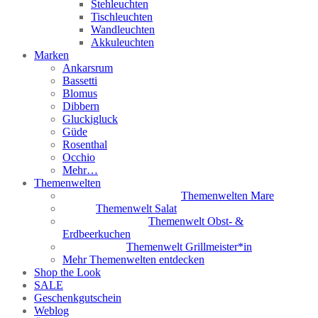
Stehleuchten
Tischleuchten
Wandleuchten
Akkuleuchten
Marken
Ankarsrum
Bassetti
Blomus
Dibbern
Gluckigluck
Güde
Rosenthal
Occhio
Mehr…
Themenwelten
Themenwelten Mare
Themenwelt Salat
Themenwelt Obst- &
Erdbeerkuchen
Themenwelt Grillmeister*in
Mehr Themenwelten entdecken
Shop the Look
SALE
Geschenkgutschein
Weblog