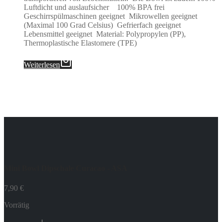
Luftdicht und auslaufsicher 100% BPA frei
Geschirrspülmaschinen geeignet Mikrowellen geeignet
(Maximal 100 Grad Celsius) Gefrierfach geeignet
Lebensmittel geeignet Material: Polypropylen (PP),
Thermoplastische Elastomere (TPE)
Weiterlesen
Mini Bowl Dipschale Curacao - ASA
7,90
€
Vorrätig
Mini