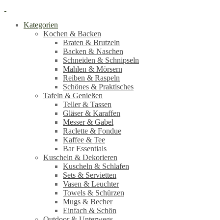
Kategorien
Kochen & Backen
Braten & Brutzeln
Backen & Naschen
Schneiden & Schnipseln
Mahlen & Mörsern
Reiben & Raspeln
Schönes & Praktisches
Tafeln & Genießen
Teller & Tassen
Gläser & Karaffen
Messer & Gabel
Raclette & Fondue
Kaffee & Tee
Bar Essentials
Kuscheln & Dekorieren
Kuscheln & Schlafen
Sets & Servietten
Vasen & Leuchter
Towels & Schürzen
Mugs & Becher
Einfach & Schön
Outdoor & Unterwegs