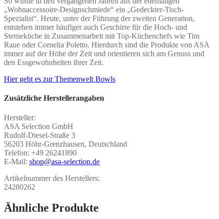
So wurde in den vergangenen Jahren aus der ehemaligen
„Wohnaccessoire-Designschmiede“ ein „Gedeckter-Tisch-
Spezialist“. Heute, unter der Führung der zweiten Generation,
entstehen immer häufiger auch Geschirre für die Hoch- und
Sterneküche in Zusammenarbeit mit Top-Küchenchefs wie Tim
Raue oder Cornelia Poletto. Hierdurch sind die Produkte von ASA
immer auf der Höhe der Zeit und orientieren sich am Genuss und
den Essgewohnheiten ihrer Zeit.
Hier geht es zur Themenwelt Bowls
Zusätzliche Herstellerangaben
Hersteller:
ASA Selection GmbH
Rudolf-Diesel-Straße 3
56203 Höhr-Grenzhausen, Deutschland
Telefon: +49 26241890
E-Mail:
shop@asa-selection.de
Artikelnummer des Herstellers:
24280262
Ähnliche Produkte