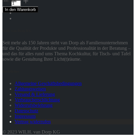
Folge uns
Bowl
In den Warenkorb
Dipschale
Curacao
-
ASA
Wilh. van Dorp KG
Menge
Seit mehr als 150 Jahren steht van Dorp als Familienunternehmen
für die Qualität der Produkte und Professionalität in der Beratung –
und das für alles rund ums Thema Kochkultur, für Tisch- und Tafel
sowie die Gestaltung Ihrer Licht(t)räume.
Rechtliches
Allgemeine Geschäftsbedingungen
Zahlungsweisen
Versand & Lieferung
Verbraucherschlichtung
Widerrufsbelehrung
Datenschutz
Impressum
Vertrag widerrufen
© 2023 WILH. van Dorp KG