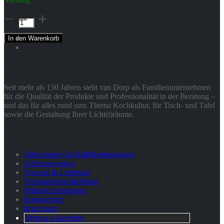
Lichtobjekt
Folge uns
Tannen
-
In den Warenkorb
Räder
Menge
Wilh. van Dorp KG
Seit mehr als 150 Jahren steht van Dorp als Familienunternehmen
für die Qualität der Produkte und Professionalität in der Beratung –
und das für alles rund ums Thema Kochkultur, für Tisch- und Tafel
sowie die Gestaltung Ihrer Licht(t)räume.
Rechtliches
Allgemeine Geschäftsbedingungen
Zahlungsweisen
Versand & Lieferung
Verbraucherschlichtung
Widerrufsbelehrung
Datenschutz
Impressum
Vertrag widerrufen