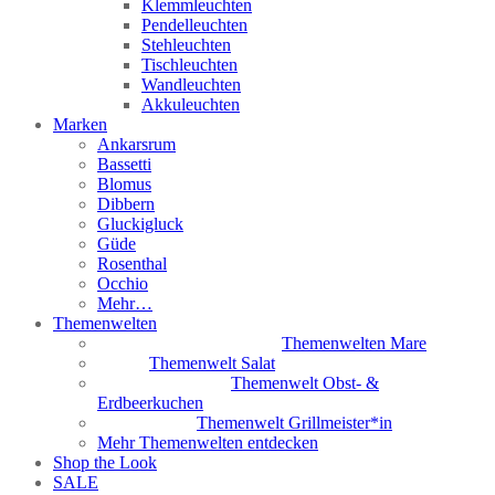
Klemmleuchten
Pendelleuchten
Stehleuchten
Tischleuchten
Wandleuchten
Akkuleuchten
Marken
Ankarsrum
Bassetti
Blomus
Dibbern
Gluckigluck
Güde
Rosenthal
Occhio
Mehr…
Themenwelten
Themenwelten Mare
Themenwelt Salat
Themenwelt Obst- &
Erdbeerkuchen
Themenwelt Grillmeister*in
Mehr Themenwelten entdecken
Shop the Look
SALE