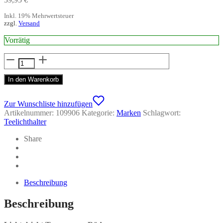
Inkl. 19% Mehrwertsteuer
zzgl.
Versand
Vorrätig
Lichtobjekt
Tannen
-
In den Warenkorb
Räder
Menge
Zur Wunschliste hinzufügen
Artikelnummer:
109906
Kategorie:
Marken
Schlagwort:
Teelichthalter
Share
Beschreibung
Beschreibung