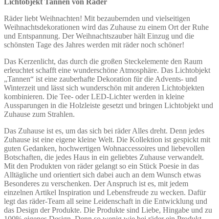
Lichtobjekt Tannen von Räder
Räder liebt Weihnachten! Mit bezaubernden und vielseitigen
Weihnachtsdekorationen wird das Zuhause zu einem Ort der Ruhe
und Entspannung. Der Weihnachtszauber hält Einzug und die
schönsten Tage des Jahres werden mit räder noch schöner!
Das Kerzenlicht, das durch die großen Steckelemente den Raum
erleuchtet schafft eine wunderschöne Atmosphäre. Das Lichtobjekt
„Tannen“ ist eine zauberhafte Dekoration für die Advents- und
Winterzeit und lässt sich wunderschön mit anderen Lichtobjekten
kombinieren. Die Tee- oder LED-Lichter werden in kleine
Aussparungen in die Holzleiste gesetzt und bringen Lichtobjekt und
Zuhause zum Strahlen.
Das Zuhause ist es, um das sich bei räder Alles dreht. Denn jedes
Zuhause ist eine eigene kleine Welt. Die Kollektion ist gespickt mit
guten Gedanken, hochwertigen Wohnaccessoires und liebevollen
Botschaften, die jedes Haus in ein geliebtes Zuhause verwandelt.
Mit den Produkten von räder gelangt so ein Stück Poesie in das
Alltägliche und orientiert sich dabei auch an dem Wunsch etwas
Besonderes zu verschenken. Der Anspruch ist es, mit jedem
einzelnen Artikel Inspiration und Lebensfreude zu wecken. Dafür
legt das räder-Team all seine Leidenschaft in die Entwicklung und
das Design der Produkte. Die Produkte sind Liebe, Hingabe und zu
100% eigenes Design. Denn so wenig wie bei räder ein Produkt