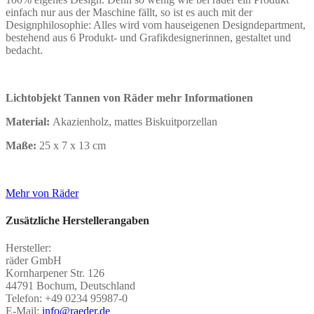
einfach nur aus der Maschine fällt, so ist es auch mit der
Designphilosophie: Alles wird vom hauseigenen Designdepartment,
bestehend aus 6 Produkt- und Grafikdesignerinnen, gestaltet und
bedacht.
Lichtobjekt Tannen von Räder mehr Informationen
Material:
Akazienholz, mattes Biskuitporzellan
Maße:
25 x 7 x 13 cm
Mehr von Räder
Zusätzliche Herstellerangaben
Hersteller:
räder GmbH
Kornharpener Str. 126
44791 Bochum, Deutschland
Telefon: +49 0234 95987-0
E-Mail:
info@raeder.de