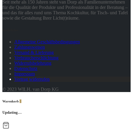
Seit mehr als 150 Jahren steht van Dorp als Familienunternehmen
für die Qualität der Produkte und Professionalität in der Beratung –
und das für alles rund ums Thema Kochkultur, für Tisch- und Tafel
sowie die Gestaltung Ihrer Licht(t)räume.
Rechtliches
Allgemeine Geschäftsbedingungen
Zahlungsweisen
Versand & Lieferung
Verbraucherschlichtung
Widerrufsbelehrung
Datenschutz
Impressum
Vertrag widerrufen
© 2023 WILH. van Dorp KG
Warenkorb
0
Updating…