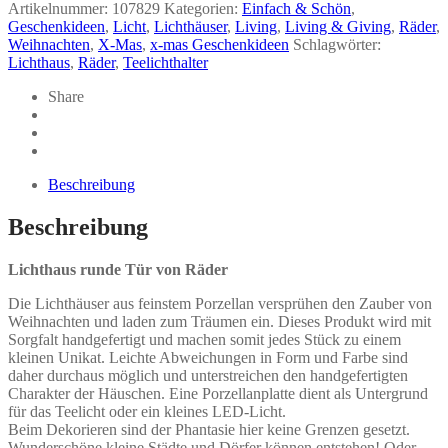
Räder
Artikelnummer:
107829
Kategorien:
Einfach & Schön
,
Menge
Geschenkideen
,
Licht
,
Lichthäuser
,
Living
,
Living & Giving
,
Räder
,
Weihnachten
,
X-Mas
,
x-mas Geschenkideen
Schlagwörter:
Lichthaus
,
Räder
,
Teelichthalter
Share
Beschreibung
Beschreibung
Lichthaus runde Tür von Räder
Die Lichthäuser aus feinstem Porzellan versprühen den Zauber von
Weihnachten und laden zum Träumen ein. Dieses Produkt wird mit
Sorgfalt handgefertigt und machen somit jedes Stück zu einem
kleinen Unikat. Leichte Abweichungen in Form und Farbe sind
daher durchaus möglich und unterstreichen den handgefertigten
Charakter der Häuschen. Eine Porzellanplatte dient als Untergrund
für das Teelicht oder ein kleines LED-Licht.
Beim Dekorieren sind der Phantasie hier keine Grenzen gesetzt.
Wunderschöne kleine Städte und Dörfer können entstehen! Oder