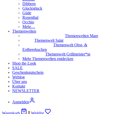
Dibbern
Gluckigluck
Güde
Rosenthal
Occhio
Mehr…
Themenwelten
Themenwelten Mare
Themenwelt Salat
Themenwelt Obst- &
Erdbeerkuchen
Themenwelt Grillmeister*in
Mehr Themenwelten entdecken
Shop the Look
SALE
Geschenkgutschein
Weblog
Über uns
Kontakt
NEWSLETTER
Anmelden
Warenkorb
0
Wishlist