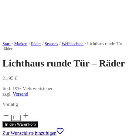
Start
/
Marken
/
Räder
/
Seasons
/
Weihnachten
/
Lichthaus runde Tür –
Räder
Lichthaus runde Tür – Räder
21,95
€
Inkl. 19% Mehrwertsteuer
zzgl.
Versand
Vorrätig
Lichthaus
runde
In den Warenkorb
Tür
-
Zur Wunschliste hinzufügen