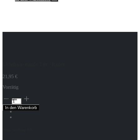
Lichthaus runde Tür - Räder
21,95
€
Vorrätig
Lichthaus
Folge uns
runde
In den Warenkorb
Tür
-
Räder
Menge
Wilh. van Dorp KG