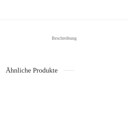
Beschreibung
Ähnliche Produkte
Lichtgestalt Luna – Räder
Star Fluted Teekanne – Royal
19,95
€