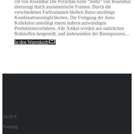
cm von Rosenthal Die Porzellan-Serie “Junto” von Rosenthal
überzeugt durch asymmetrische Formen. Durch die
verschiedenen Farbvarianten bleiben Ihnen unzählige
Kombinationsmöglichkeiten. Die Fertigung der Junto
Kollektion unterliegt einem äußerst aufwändigen
Produktionsverfahren. Alle Artikel werden aus natürlichen
Rohstoffen hergestellt, und insbesondere der Brennprozess…
In den Warenkorb
Junto Opal Green Teller flach 27 cm - Rosenthal
34,50
€
Vorrätig