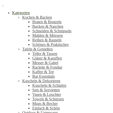
Kategorien
Kochen & Backen
Braten & Brutzeln
Backen & Naschen
Schneiden & Schnipseln
Mahlen & Mörsern
Reiben & Raspeln
Schönes & Praktisches
Tafeln & Genießen
Teller & Tassen
Gläser & Karaffen
Messer & Gabel
Raclette & Fondue
Kaffee & Tee
Bar Essentials
Kuscheln & Dekorieren
Kuscheln & Schlafen
Sets & Servietten
Vasen & Leuchter
Towels & Schürzen
Mugs & Becher
Einfach & Schön
Outdoor & Unterwegs