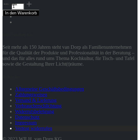
Junto
Folge uns
Opal
In den Warenkorb
Green
Teller
flach
27
Wilh. van Dorp KG
cm
-
Seit mehr als 150 Jahren steht van Dorp als Familienunternehmen
Rosenthal
für die Qualität der Produkte und Professionalität in der Beratung –
Menge
und das für alles rund ums Thema Kochkultur, für Tisch- und Tafel
sowie die Gestaltung Ihrer Licht(t)räume.
Rechtliches
Allgemeine Geschäftsbedingungen
Zahlungsweisen
Versand & Lieferung
Verbraucherschlichtung
Widerrufsbelehrung
Datenschutz
Impressum
Vertrag widerrufen
© 2023 WILH. van Dorp KG