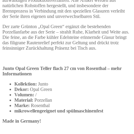
aufwändigen Produktionsverfahren. Alle Artikel werden aus
natürlichen Rohstoffen hergestellt, und insbesondere der
Brennprozess in Verbindung mit den speziellen Glasuren verleiht
der Serie ihren eigenen und unverwechselbaren Stil.
Der zarte Grünton „Opal Green“ ergänzt die bestehenden
Porzellanfarbe aus der Serie – strahlt Ruhe, Klarheit und Weite aus.
Die feine, an die Farbe kühler Edelsteine erinnernde Glasur bringt
das filigrane Rautenrelief perfekt zur Geltung und drückt trotz
feinsinniger Zurückhaltung Präsenz bei Tisch aus.
Junto Opal Green Teller flach 27 cm von Rosenthal – mehr
Informationen
Kollektion:
Junto
Dekor:
Opal Green
Volumen:
/
Material:
Porzellan
Marke:
Rosenthal
mikrowellengeeignet und spülmaschinenfest
Made in Germany!