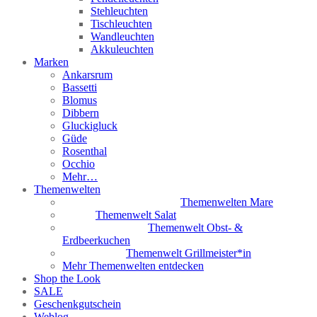
Stehleuchten
Tischleuchten
Wandleuchten
Akkuleuchten
Marken
Ankarsrum
Bassetti
Blomus
Dibbern
Gluckigluck
Güde
Rosenthal
Occhio
Mehr…
Themenwelten
Themenwelten Mare
Themenwelt Salat
Themenwelt Obst- &
Erdbeerkuchen
Themenwelt Grillmeister*in
Mehr Themenwelten entdecken
Shop the Look
SALE
Geschenkgutschein
Weblog