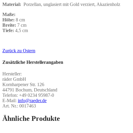
Material:
Porzellan, unglasiert mit Gold verziert, Akazienholz
Maße:
Höhe:
8 cm
Breite:
7 cm
Tiefe:
4,5 cm
Zurück zu Ostern
Zusätzliche Herstellerangaben
Hersteller:
räder GmbH
Kornharpener Str. 126
44791 Bochum, Deutschland
Telefon: +49 0234 95987-0
E-Mail:
info@raeder.de
Art. Nr.: 0017463
Ähnliche Produkte