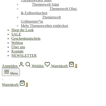
Themenwelten Mare
Themenwelt Salat
Themenwelt Obst-
& Erdbeerkuchen
Themenwelt
Grillmeister*in
Mehr Themenwelten entdecken
Shop the Look
SALE
Geschenkgutschein
Weblog
Über uns
Kontakt
NEWSLETTER
Anmelden
Wishlist
Warenkorb
0
Menu
Warenkorb
0