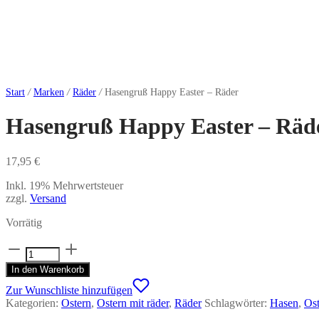
Start
/
Marken
/
Räder
/
Hasengruß Happy Easter – Räder
Hasengruß Happy Easter – Räd
17,95
€
Inkl. 19% Mehrwertsteuer
zzgl.
Versand
Vorrätig
Hasengruß
Happy
In den Warenkorb
Easter
-
Zur Wunschliste hinzufügen
Räder
Kategorien:
Ostern
,
Ostern mit räder
,
Räder
Schlagwörter:
Hasen
,
Ost
Menge