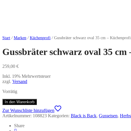
Start
/
Marken
/
Küchenprofi
/
Gussbräter schwarz oval 35 cm – Küchenprofi
Gussbräter schwarz oval 35 cm
259,00
€
Inkl. 19% Mehrwertsteuer
zzgl.
Versand
Vorrätig
In den Warenkorb
Zur Wunschliste hinzufügen
Artikelnummer:
108823
Kategorien:
Black is Back
,
Gusseisen
,
Herbs
Share