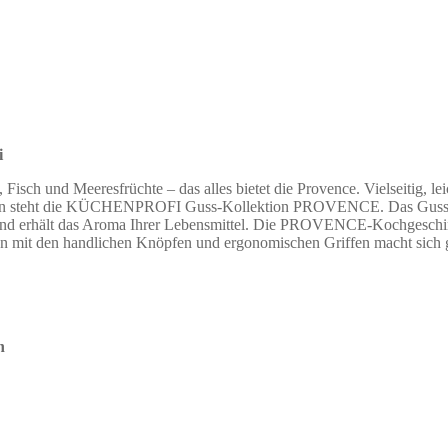
i
h und Meeresfrüchte – das alles bietet die Provence. Vielseitig, lei
ition steht die KÜCHENPROFI Guss-Kollektion PROVENCE. Das Gusseisen
 und erhält das Aroma Ihrer Lebensmittel. Die PROVENCE-Kochgeschirre
n mit den handlichen Knöpfen und ergonomischen Griffen macht sich gu
n