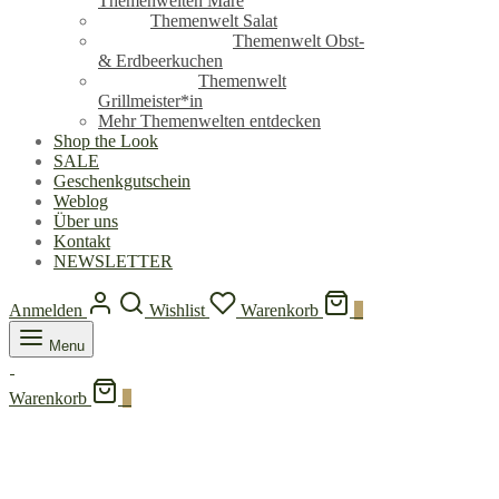
Themenwelten Mare
Themenwelt Salat
Themenwelt Obst-
& Erdbeerkuchen
Themenwelt
Grillmeister*in
Mehr Themenwelten entdecken
Shop the Look
SALE
Geschenkgutschein
Weblog
Über uns
Kontakt
NEWSLETTER
Anmelden
Wishlist
Warenkorb
0
Menu
Warenkorb
0