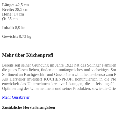
Länge:
42,5 cm
Breite:
28,5 cm
Höhe:
14 cm
Ø:
35 cm
Inhalt:
8,9 ltr.
Gewicht:
8,73 kg
Mehr über Küchenprofi
Bereits seit seiner Gründung im Jahre 1923 hat das Solinger Famil
die gutes Essen lieben, finden ein umfangreiches und vielseitiges 
Sortiment an Kochgeschirr und Gussbrätern zählt heute ebenso zum K
Als Hersteller investiert KÜCHENPROFI kontinuierlich in die N
entwickelt das Unternehmen kreative Lösungen, die in leistungsfähi
Optimierung des Unternehmens und seiner Produkten, sowie die Orie
Mehr Gussbräter
Zusätzliche Herstellerangaben