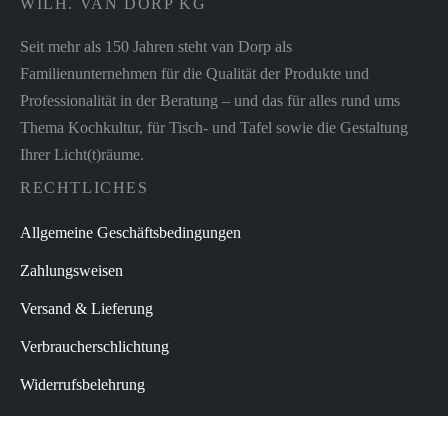
WILH. VAN DORP KG
Seit mehr als 150 Jahren steht van Dorp als
Familienunternehmen für die Qualität der Produkte und
Professionalität in der Beratung – und das für alles rund ums
Thema Kochkultur, für Tisch- und Tafel sowie die Gestaltung
Ihrer Licht(t)räume.
RECHTLICHES
Allgemeine Geschäftsbedingungen
Zahlungsweisen
Versand & Lieferung
Verbraucherschlichtung
Widerrufsbelehrung
Datenschutz