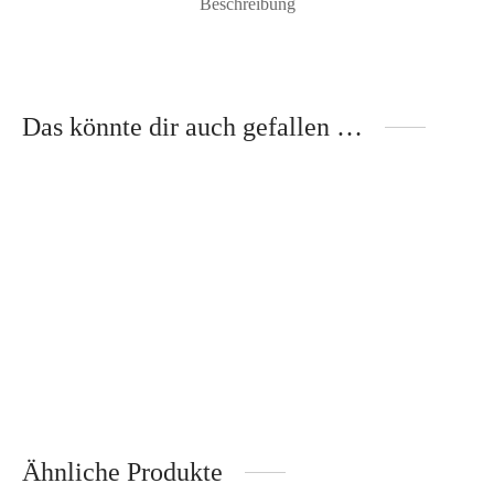
Beschreibung
Das könnte dir auch gefallen …
Silikon Eiswürfelform 2 cm –
Weinkühler NASSAU – Fink
Lurch
59,95
€
19,95
€
Inkl. 19% Mehrwertsteuer
Inkl. 19% MwSt.
zzgl.
Versand
zzgl.
Versand
Ähnliche Produkte