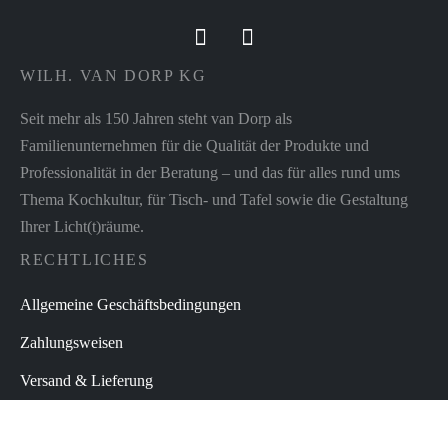
WILH. VAN DORP KG
Seit mehr als 150 Jahren steht van Dorp als
Familienunternehmen für die Qualität der Produkte und
Professionalität in der Beratung – und das für alles rund ums
Thema Kochkultur, für Tisch- und Tafel sowie die Gestaltung
Ihrer Licht(t)räume.
RECHTLICHES
Allgemeine Geschäftsbedingungen
Zahlungsweisen
Versand & Lieferung
Verbraucherschlichtung