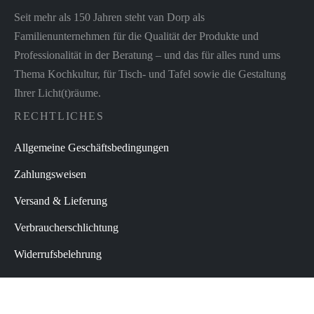
Seit mehr als 150 Jahren steht van Dorp als
Familienunternehmen für die Qualität der Produkte und
Professionalität in der Beratung – und das für alles rund ums
Thema Kochkultur, für Tisch- und Tafel sowie die Gestaltung
Ihrer Licht(t)räume.
RECHTLICHES
Allgemeine Geschäftsbedingungen
Zahlungsweisen
Versand & Lieferung
Verbraucherschlichtung
Widerrufsbelehrung
Datenschutz
Impressum