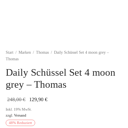
Start
/
Marken
/
Thomas
/
Daily Schüssel Set 4 moon grey –
Thomas
Daily Schüssel Set 4 moon
grey – Thomas
Ursprünglicher
Aktueller
248,00
€
129,90
€
Preis war:
Preis ist:
Inkl. 19% MwSt.
zzgl.
Versand
248,00 €
129,90 €.
48
%
Reduziert