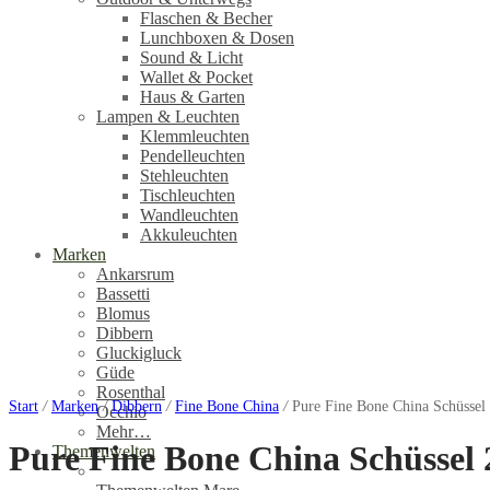
Flaschen & Becher
Lunchboxen & Dosen
Sound & Licht
Wallet & Pocket
Haus & Garten
Lampen & Leuchten
Klemmleuchten
Pendelleuchten
Stehleuchten
Tischleuchten
Wandleuchten
Akkuleuchten
Marken
Ankarsrum
Bassetti
Blomus
Dibbern
Gluckigluck
Güde
Rosenthal
Start
/
Marken
/
Dibbern
/
Fine Bone China
/
Pure Fine Bone China Schüssel
Occhio
Mehr…
Pure Fine Bone China Schüssel
Themenwelten