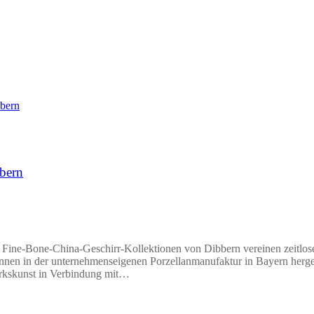
bbern
Fine-Bone-China-Geschirr-Kollektionen von Dibbern vereinen zeitlose
nnen in der unternehmenseigenen Porzellanmanufaktur in Bayern hergest
erkskunst in Verbindung mit…