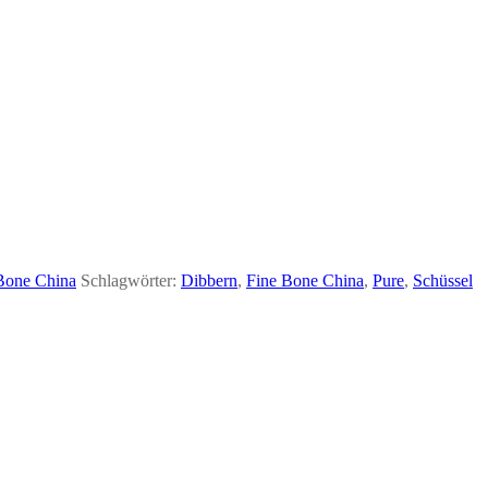
Bone China
Schlagwörter:
Dibbern
,
Fine Bone China
,
Pure
,
Schüssel