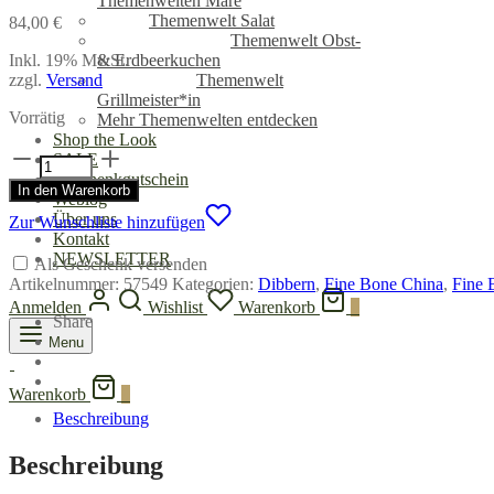
Themenwelten Mare
Themenwelt Salat
84,00
€
Themenwelt Obst-
Inkl. 19% MwSt.
& Erdbeerkuchen
zzgl.
Versand
Themenwelt
Grillmeister*in
Vorrätig
Mehr Themenwelten entdecken
Shop the Look
Pure
SALE
Fine
Geschenkgutschein
In den Warenkorb
Bone
Weblog
China
Über uns
Zur Wunschliste hinzufügen
Schüssel
Kontakt
20
NEWSLETTER
Als Geschenk versenden
cm
Artikelnummer:
57549
Kategorien:
Dibbern
,
Fine Bone China
,
Fine 
-
Anmelden
Wishlist
Warenkorb
0
Dibbern
Share
Menge
Menu
Warenkorb
0
Beschreibung
Beschreibung