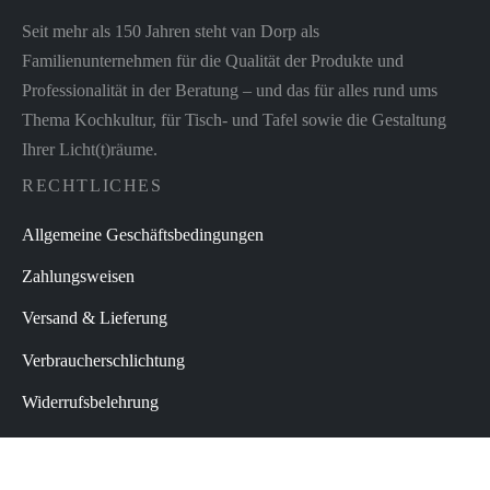
Seit mehr als 150 Jahren steht van Dorp als
Familienunternehmen für die Qualität der Produkte und
Professionalität in der Beratung – und das für alles rund ums
Thema Kochkultur, für Tisch- und Tafel sowie die Gestaltung
Ihrer Licht(t)räume.
RECHTLICHES
Allgemeine Geschäftsbedingungen
Zahlungsweisen
Versand & Lieferung
Verbraucherschlichtung
Widerrufsbelehrung
Datenschutz
Impressum