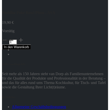
Buddha Poké Bowl Plum - ASA
19,90
€
Vorrätig
Buddha
Folge uns
Poké
In den Warenkorb
Bowl
Plum
-
ASA
Wilh. van Dorp KG
Menge
Seit mehr als 150 Jahren steht van Dorp als Familienunternehmen
für die Qualität der Produkte und Professionalität in der Beratung –
und das für alles rund ums Thema Kochkultur, für Tisch- und Tafel
sowie die Gestaltung Ihrer Licht(t)räume.
Rechtliches
Allgemeine Geschäftsbedingungen