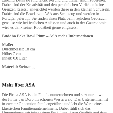
zurecht! Denn sie sind leicht, gesund und immer frisch zubereitet.
Dabei sind der Kreativität und den persönlichen Vorlieben keine
Grenzen gesetzt, angerichtet werden diese in den kleinen Schüsseln.
Dabie sind die Bowls von ASA aus Steinzeug und werden in
Portugal gefertigt. Sie finden ihren Platz beim täglichen Gebrauch
genauso wie bei festlichen Anlässen und auch in der Gastronomie
wird es dank seiner Robustheit gerne eingesetzt.
Buddha Poké Bowl Plum – ASA mehr Informationen
Maße:
Durchmesser: 18 cm
Höhe: 7 cm
Inhalt: 0,8 Liter
Material:
Steinzeug
Mehr über ASA
Die Firma ASA ist ein Familienunternehmen und sitzt nur unweit
der Firma van Dorp im schönen Westerwald. Das Unternehmen ist
in zweiter Generation familiengeführte und lebt die Werte eines
klassischen Familienunternehmens. Dabei fühlt sich das
Unternehmen seit jeher seinen Produkten, deren Qualität und dem