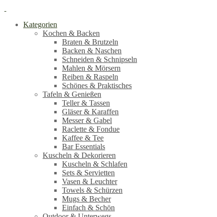
Kategorien
Kochen & Backen
Braten & Brutzeln
Backen & Naschen
Schneiden & Schnipseln
Mahlen & Mörsern
Reiben & Raspeln
Schönes & Praktisches
Tafeln & Genießen
Teller & Tassen
Gläser & Karaffen
Messer & Gabel
Raclette & Fondue
Kaffee & Tee
Bar Essentials
Kuscheln & Dekorieren
Kuscheln & Schlafen
Sets & Servietten
Vasen & Leuchter
Towels & Schürzen
Mugs & Becher
Einfach & Schön
Outdoor & Unterwegs