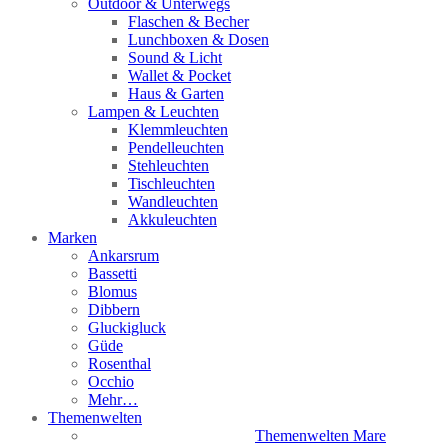
Outdoor & Unterwegs
Flaschen & Becher
Lunchboxen & Dosen
Sound & Licht
Wallet & Pocket
Haus & Garten
Lampen & Leuchten
Klemmleuchten
Pendelleuchten
Stehleuchten
Tischleuchten
Wandleuchten
Akkuleuchten
Marken
Ankarsrum
Bassetti
Blomus
Dibbern
Gluckigluck
Güde
Rosenthal
Occhio
Mehr…
Themenwelten
Themenwelten Mare