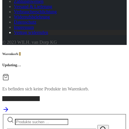
Zahlungsweisen
Versand & Lieferung
Verbraucherschlichtung
Widerrufsbelehrung
Datenschutz
Impressum
Vertrag widerrufen
© 2023 WILH. van Dorp KG
Warenkorb
0
Updating…
Es befinden sich keine Produkte im Warenkorb.
Einkaufen fortsetzen
Suchen
nach: