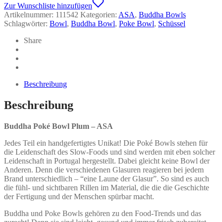
Plum
Zur Wunschliste hinzufügen
-
Artikelnummer:
111542
Kategorien:
ASA
,
Buddha Bowls
ASA
Schlagwörter:
Bowl
,
Buddha Bowl
,
Poke Bowl
,
Schüssel
Menge
Share
Beschreibung
Beschreibung
Buddha Poké Bowl Plum – ASA
Jedes Teil ein handgefertigtes Unikat! Die Poké Bowls stehen für
die Leidenschaft des Slow-Foods und sind werden mit eben solcher
Leidenschaft in Portugal hergestellt. Dabei gleicht keine Bowl der
Anderen. Denn die verschiedenen Glasuren reagieren bei jedem
Brand unterschiedlich – “eine Laune der Glasur”. So sind es auch
die fühl- und sichtbaren Rillen im Material, die die die Geschichte
der Fertigung und der Menschen spürbar macht.
Buddha und Poke Bowls gehören zu den Food-Trends und das