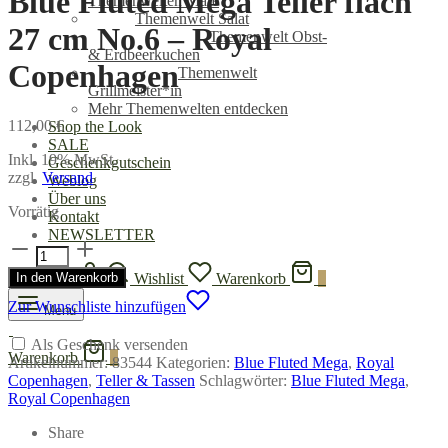
Blue Fluted Mega Teller flach
Themenwelten Mare
Themenwelt Salat
27 cm No.6 – Royal
Themenwelt Obst-
& Erdbeerkuchen
Copenhagen
Themenwelt
Grillmeister*in
Mehr Themenwelten entdecken
112,00
€
Shop the Look
SALE
Inkl. 19% MwSt.
Geschenkgutschein
zzgl.
Versand
Weblog
Über uns
Vorrätig
Kontakt
NEWSLETTER
Blue
Fluted
In den Warenkorb
Anmelden
Wishlist
Warenkorb
0
Mega
Teller
Zur Wunschliste hinzufügen
Menu
flach
27
Als Geschenk versenden
cm
Warenkorb
0
Artikelnummer:
83544
Kategorien:
Blue Fluted Mega
,
Royal
No.6
Copenhagen
,
Teller & Tassen
Schlagwörter:
Blue Fluted Mega
,
-
Royal Copenhagen
Royal
Copenhagen
Share
Menge