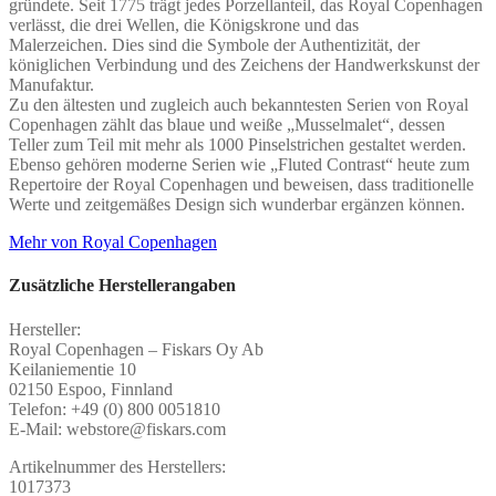
gründete.
Seit 1775 trägt jedes Porzellanteil, das Royal Copenhagen
verlässt,
die drei Wellen, die Königskrone und das
Malerzeichen.
Dies sind die Symbole der Authentizität, der
königlichen Verbindung und des Zeichens der Handwerkskunst der
Manufaktur.
Zu den ältesten und zugleich auch bekanntesten Serien von Royal
Copenhagen zählt das blaue und weiße „Musselmalet“, dessen
Teller zum Teil mit mehr als 1000 Pinselstrichen gestaltet werden.
Ebenso gehören moderne Serien wie „Fluted Contrast“ heute zum
Repertoire der Royal Copenhagen und beweisen, dass traditionelle
Werte und zeitgemäßes Design sich wunderbar ergänzen können.
Mehr von Royal Copenhagen
Zusätzliche Herstellerangaben
Hersteller:
Royal Copenhagen – Fiskars Oy Ab
Keilaniementie 10
02150 Espoo, Finnland
Telefon: +49 (0) 800 0051810
E-Mail: webstore@fiskars.com
Artikelnummer des Herstellers:
1017373