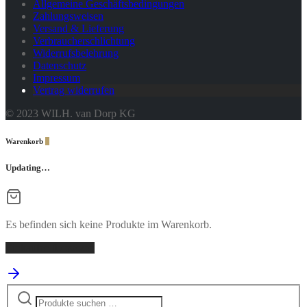
Allgemeine Geschäftsbedingungen
Zahlungsweisen
Versand & Lieferung
Verbraucherschlichtung
Widerrufsbelehrung
Datenschutz
Impressum
Vertrag widerrufen
© 2023 WILH. van Dorp KG
Warenkorb
0
Updating…
Es befinden sich keine Produkte im Warenkorb.
Einkaufen fortsetzen
Suchen
nach: