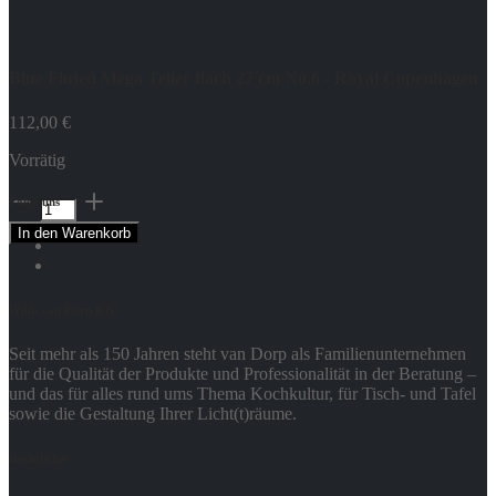
Blue Fluted Mega Teller flach 27 cm No.6 - Royal Copenhagen
112,00
€
Vorrätig
Blue
Folge uns
Fluted
In den Warenkorb
Mega
Teller
flach
27
Wilh. van Dorp KG
cm
No.6
Seit mehr als 150 Jahren steht van Dorp als Familienunternehmen
-
für die Qualität der Produkte und Professionalität in der Beratung –
Royal
und das für alles rund ums Thema Kochkultur, für Tisch- und Tafel
Copenhagen
sowie die Gestaltung Ihrer Licht(t)räume.
Menge
Rechtliches