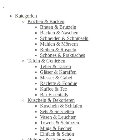
Kategorien
Kochen & Backen
Braten & Brutzeln
Backen & Naschen
Schneiden & Schnipseln
Mahlen & Mörsern
Reiben & Raspeln
Schönes & Praktisches
Tafeln & Genießen
Teller & Tassen
Gläser & Karaffen
Messer & Gabel
Raclette & Fondue
Kaffee & Tee
Bar Essentials
Kuscheln & Dekorieren
Kuscheln & Schlafen
Sets & Servietten
Vasen & Leuchter
Towels & Schürzen
Mugs & Becher
Einfach & Schön
Outdoor & Unterwegs