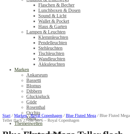
Flaschen & Becher
Lunchboxen & Dosen
Sound & Licht
Wallet & Pocket
Haus & Garten
Lampen & Leuchten
Klemmleuchten
Pendelleuchten
Stehleuchten
Tischleuchten
Wandleuchten
Akkuleuchten
Marken
Ankarsrum
Bassetti
Blomus
Dibbern
Gluckigluck
Güde
Rosenthal
Occhio
Start
/
Marken
/
Royal Copenhagen
/
Blue Fluted Mega
/
Blue Fluted Mega
Mehr…
Teller flach 27 cm No.6 – Royal Copenhagen
Themenwelten