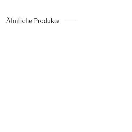
Inkl. 19% Mehrwertsteuer
zzgl.
Versand
Ähnliche Produkte
Magnet-Messerblock Eiche –
Zassenhaus
Alpha Olive Schinkenmesser
21cm – Güde
99,95
€
Inkl. 19% Mehrwertsteuer
135,00
€
zzgl.
Versand
Inkl. 19% Mehrwertsteuer
zzgl.
Versand