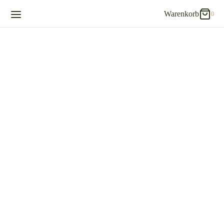
Warenkorb
0
0
Warenkorb
Updating…
Es befinden sich keine Produkte im Warenkorb.
Einkaufen fortsetzen