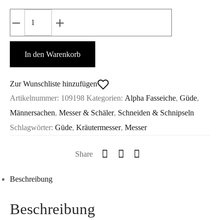
Alpha
Fasseiche
Kräutermesser
In den Warenkorb
Shark
-
Güde
Zur Wunschliste hinzufügen
Menge
Artikelnummer:
109198
Kategorien:
Alpha Fasseiche
,
Güde
,
Männersachen
,
Messer & Schäler
,
Schneiden & Schnipseln
Schlagwörter:
Güde
,
Kräutermesser
,
Messer
Share
Beschreibung
Beschreibung