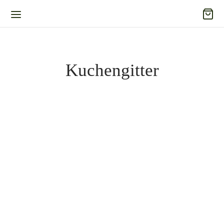
Kuchengitter
Kuchengitter rund 40 cm
Edelstahl
Kuchengitter rund 32 cm
Edelstahl
32,80
€
Inkl. 19% Mehrwertsteuer
27,80
€
zzgl.
Versand
Inkl. 19% Mehrwertsteuer