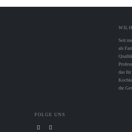
WILH
Seit me
als Fam
Qualitä
Profess
das fü
Kochkul
die Ges
FOLGE UNS