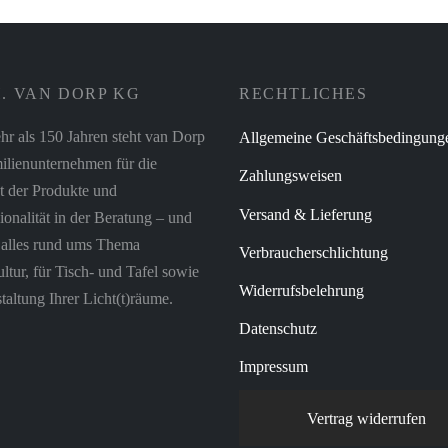
. VAN DORP KG
RECHTLICHES
hr als 150 Jahren steht van Dorp
Allgemeine Geschäftsbedingung
ilienunternehmen für die
Zahlungsweisen
t der Produkte und
Versand & Lieferung
ionalität in der Beratung – und
r alles rund ums Thema
Verbraucherschlichtung
tur, für Tisch- und Tafel sowie
Widerrufsbelehrung
taltung Ihrer Licht(t)räume.
Datenschutz
Impressum
Vertrag widerrufen