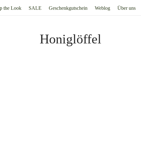
p the Look
SALE
Geschenkgutschein
Weblog
Über uns
Honiglöffel
aus Edelstahl
Milchtopf aus Edelstahl 1 Liter
. 19% Mehrwertsteuer
zzgl.
Versand
24,95
€
Inkl. 19% Mehrwertsteuer