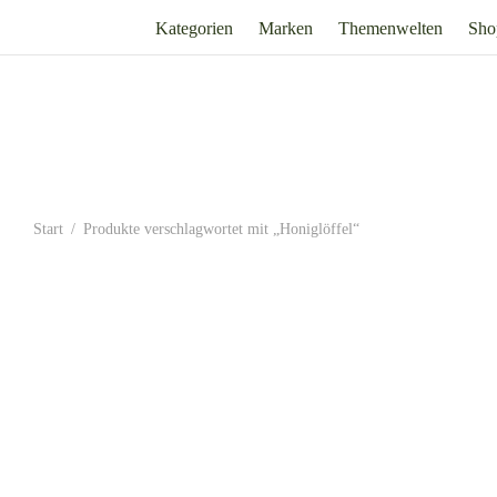
Kategorien
Marken
Themenwelten
Sho
Start
/
Produkte verschlagwortet mit „Honiglöffel“
Honiglöffel aus Edelstahl
Honigspirale 
4,95
€
5,95
€
Inkl. 19% Mehrwertsteuer
zzgl.
Versand
Inkl