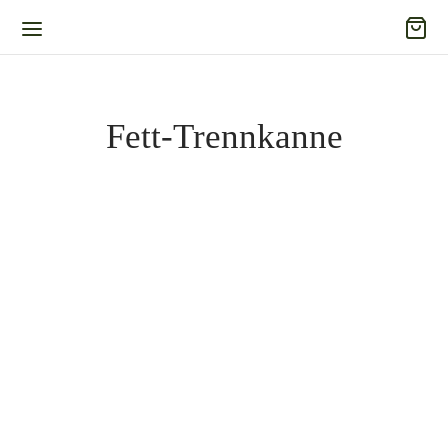
Fett-Trennkanne
Fett-Trennkanne Glas –
Küchenprofi
37,95
€
Inkl. 19% Mehrwertsteuer